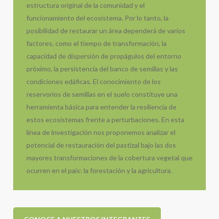
estructura original de la comunidad y el
funcionamiento del ecosistema. Por lo tanto, la
posibilidad de restaurar un área dependerá de varios
factores, como el tiempo de transformación, la
capacidad de dispersión de propágulos del entorno
próximo, la persistencia del banco de semillas y las
condiciones edáficas. El conocimiento de los
reservorios de semillas en el suelo constituye una
herramienta básica para entender la resiliencia de
estos ecosistemas frente a perturbaciones. En esta
línea de investigación nos proponemos analizar el
potencial de restauración del pastizal bajo las dos
mayores transformaciones de la cobertura vegetal que
ocurren en el país: la forestación y la agricultura.