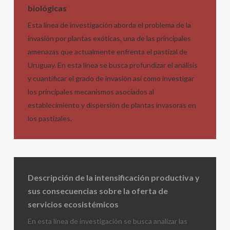
biológicas
Esta línea de investigación aborda el problema de la
invasión por plantas exóticas, una de las principales
amenazas que actualmente enfrenta el pastizal de
Uruguay. En esta línea se busca profundizar el análisis
y cuantificar el grado de invasión así como investigar
los principales mecanismos asociados al
establecimiento y dispersión de plantas invasoras en
los pastizales.
Descripción de la intensificación productiva y
sus consecuencias sobre la oferta de
servicios ecosistémicos
En esta línea de investigación se busca analizar las