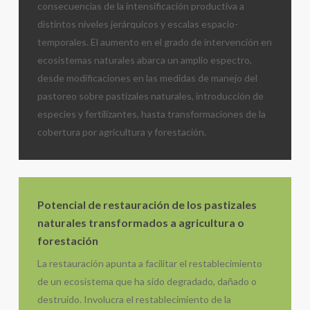
consecuencias de la intensificación productiva a
distintos niveles jerárquicos y escalas espacio-
temporales. El aumento en el grado de intervención en
ecosistemas naturales abarca un amplio espectro,
desde modificaciones en las medidas de manejo del
pastoreo sobre pastizales naturales, introducción de
especies y fertilizantes, hasta transformaciones de la
cobertura por agricultura y forestación.
Potencial de restauración de los pastizales
naturales transformados a agricultura o
forestación
La restauración apunta a facilitar el restablecimiento
de un ecosistema que ha sido degradado, dañado o
destruido. Involucra el restablecimiento de la